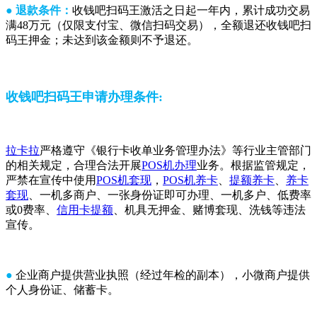
● 退款条件：
收钱吧扫码王激活之日起一年内，累计成功交易
满48万元（仅限支付宝、微信扫码交易），全额退还收钱吧扫
码王押金；未达到该金额则不予退还。
收钱吧扫码王申请办理条件:
拉卡拉
严格遵守《银行卡收单业务管理办法》等行业主管部门
的相关规定，合理合法开展
POS机办理
业务。根据监管规定，
严禁在宣传中使用
POS机套现
，
POS机养卡
、
提额养卡
、
养卡
套现
、一机多商户、一张身份证即可办理、一机多户、低费率
或0费率、
信用卡提额
、机具无押金、赌博套现、洗钱等违法
宣传。
●
企业商户提供营业执照（经过年检的副本），小微商户提供
个人身份证、储蓄卡。